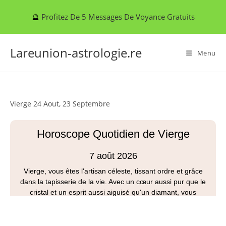
Skip
🔮
Profitez De 5 Messages De Voyance Gratuits
to
content
Lareunion-astrologie.re
Menu
Vierge 24 Aout, 23 Septembre