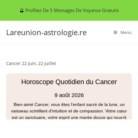
Skip
🔮
Profitez De 5 Messages De Voyance Gratuits
to
content
Lareunion-astrologie.re
Menu
Cancer 22 Juin, 22 Juillet